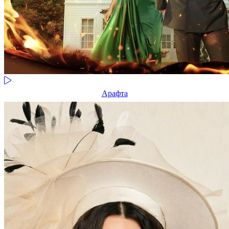
Арафта