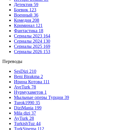
Детектив
59
Боевик
123
Военный
36
Комедия
208
Криминал
121
Фантастика
18
Сериалы 2023
164
Сериалы 2024
130
Сериалы 2025
169
Сериалы 2026
153
Переводы
SesDizi
210
Beni Birakma
2
Ирина Котова
111
AveTurk
78
Нурмухаметов
1
Мыльные оперы Турции
39
Turok1990
35
DiziMania
199
Mila dizi
37
AyTurk
28
TurkishTuz
44
TurkSinema
112