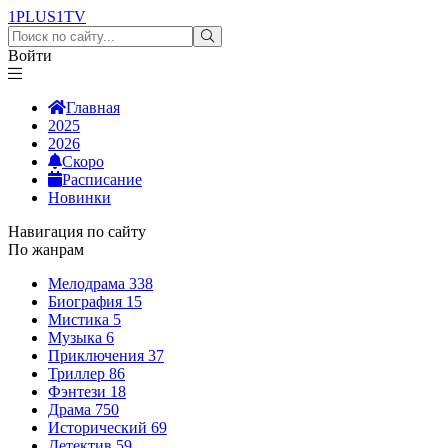
1PLUS1
TV
Войти
Главная
2025
2026
Скоро
Расписание
Новинки
Навигация по сайту
По жанрам
Мелодрама
338
Биография
15
Мистика
5
Музыка
6
Приключения
37
Триллер
86
Фэнтези
18
Драма
750
Исторический
69
Детектив
59