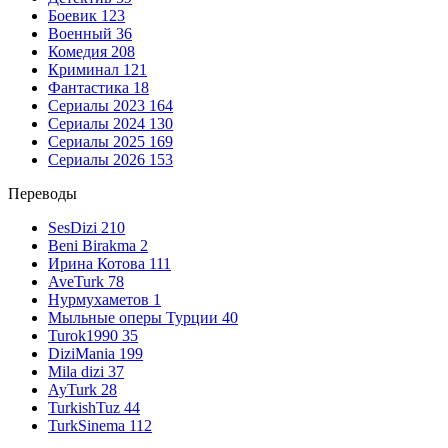
Боевик
123
Военный
36
Комедия
208
Криминал
121
Фантастика
18
Сериалы 2023
164
Сериалы 2024
130
Сериалы 2025
169
Сериалы 2026
153
Переводы
SesDizi
210
Beni Birakma
2
Ирина Котова
111
AveTurk
78
Нурмухаметов
1
Мыльные оперы Турции
40
Turok1990
35
DiziMania
199
Mila dizi
37
AyTurk
28
TurkishTuz
44
TurkSinema
112