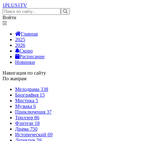
1PLUS1
TV
Войти
Главная
2025
2026
Скоро
Расписание
Новинки
Навигация по сайту
По жанрам
Мелодрама
338
Биография
15
Мистика
5
Музыка
6
Приключения
37
Триллер
86
Фэнтези
18
Драма
750
Исторический
69
Детектив
59