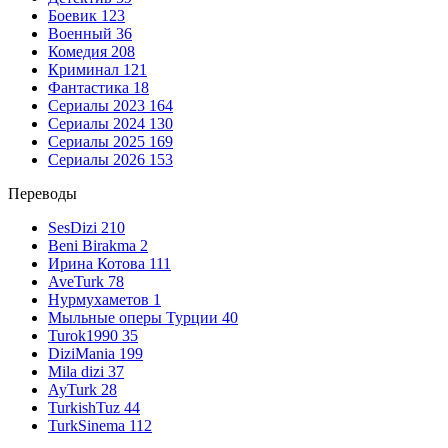
Боевик
123
Военный
36
Комедия
208
Криминал
121
Фантастика
18
Сериалы 2023
164
Сериалы 2024
130
Сериалы 2025
169
Сериалы 2026
153
Переводы
SesDizi
210
Beni Birakma
2
Ирина Котова
111
AveTurk
78
Нурмухаметов
1
Мыльные оперы Турции
40
Turok1990
35
DiziMania
199
Mila dizi
37
AyTurk
28
TurkishTuz
44
TurkSinema
112