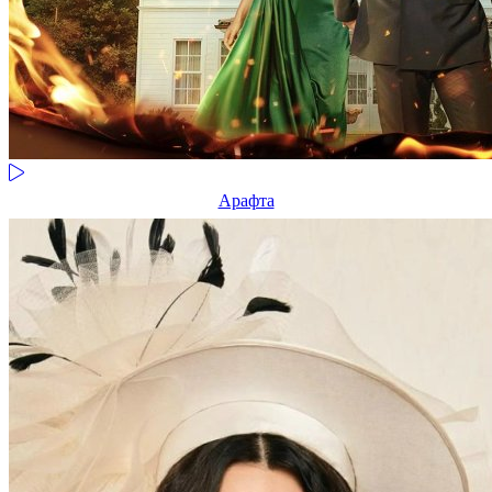
Арафта