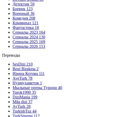
Детектив
59
Боевик
123
Военный
36
Комедия
208
Криминал
121
Фантастика
18
Сериалы 2023
164
Сериалы 2024
130
Сериалы 2025
169
Сериалы 2026
153
Переводы
SesDizi
210
Beni Birakma
2
Ирина Котова
111
AveTurk
78
Нурмухаметов
1
Мыльные оперы Турции
40
Turok1990
35
DiziMania
199
Mila dizi
37
AyTurk
28
TurkishTuz
44
TurkSinema
112