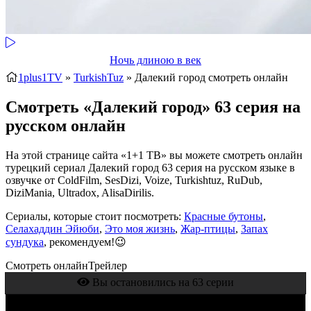
Ночь длиною в век
1plus1TV
»
TurkishTuz
» Далекий город
смотреть онлайн
Смотреть «Далекий город» 63 серия на
русском онлайн
На этой странице сайта «1+1 ТВ» вы можете смотреть онлайн
турецкий сериал Далекий город 63 серия на русском языке в
озвучке от ColdFilm, SesDizi, Voize, Turkishtuz, RuDub,
DiziMania, Ultradox, AlisaDirilis.
Сериалы, которые стоит посмотреть:
Красные бутоны
,
Селахаддин Эйюби
,
Это моя жизнь
,
Жар-птицы
,
Запах
сундука
, рекомендуем!😉
Смотреть онлайн
Трейлер
Вы остановились на 63 серии