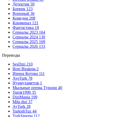
Детектив
59
Боевик
123
Военный
36
Комедия
208
Криминал
121
Фантастика
18
Сериалы 2023
164
Сериалы 2024
130
Сериалы 2025
169
Сериалы 2026
153
Переводы
SesDizi
210
Beni Birakma
2
Ирина Котова
111
AveTurk
78
Нурмухаметов
1
Мыльные оперы Турции
40
Turok1990
35
DiziMania
199
Mila dizi
37
AyTurk
28
TurkishTuz
44
TurkSinema
112