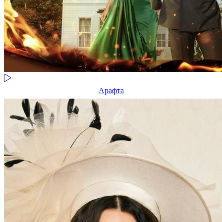
Арафта