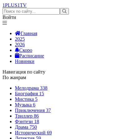
1PLUS1
TV
Войти
Главная
2025
2026
Скоро
Расписание
Новинки
Навигация по сайту
По жанрам
Мелодрама
338
Биография
15
Мистика
5
Музыка
6
Приключения
37
Триллер
86
Фэнтези
18
Драма
750
Исторический
69
Детектив
59