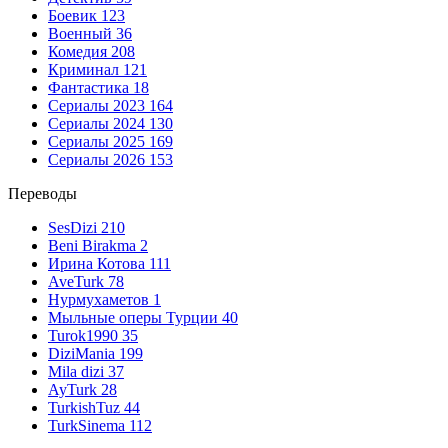
Боевик
123
Военный
36
Комедия
208
Криминал
121
Фантастика
18
Сериалы 2023
164
Сериалы 2024
130
Сериалы 2025
169
Сериалы 2026
153
Переводы
SesDizi
210
Beni Birakma
2
Ирина Котова
111
AveTurk
78
Нурмухаметов
1
Мыльные оперы Турции
40
Turok1990
35
DiziMania
199
Mila dizi
37
AyTurk
28
TurkishTuz
44
TurkSinema
112