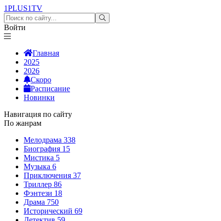
1PLUS1
TV
Войти
Главная
2025
2026
Скоро
Расписание
Новинки
Навигация по сайту
По жанрам
Мелодрама
338
Биография
15
Мистика
5
Музыка
6
Приключения
37
Триллер
86
Фэнтези
18
Драма
750
Исторический
69
Детектив
59