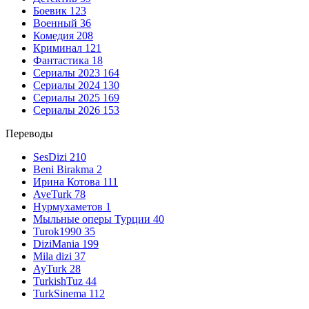
Боевик
123
Военный
36
Комедия
208
Криминал
121
Фантастика
18
Сериалы 2023
164
Сериалы 2024
130
Сериалы 2025
169
Сериалы 2026
153
Переводы
SesDizi
210
Beni Birakma
2
Ирина Котова
111
AveTurk
78
Нурмухаметов
1
Мыльные оперы Турции
40
Turok1990
35
DiziMania
199
Mila dizi
37
AyTurk
28
TurkishTuz
44
TurkSinema
112