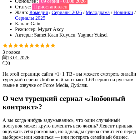
Обновлён:
69 серия - 03.08.2026
Статус:
Приостановлен
Жанр:
Комедия
/
Сериалы 2026
/
Мелодрама
/
Новинки
/
Сериалы 2025
Канал:
Gain
Режиссер:
Мурат Аксу
Актеры:
Samet Kaan Kuyucu, Yagmur Yuksel
3
голоса
13.01.2026
0
На этой странице сайта «1+1 ТВ» вы можете смотреть онлайн
турецкий сериал Любовный контракт 1-69 серию на русском
языке в озвучке от Force Media, Дубляж.
О чем турецкий сериал «Любовный
контракт»?
А вы когда-нибудь задумывались, что один случайный
поступок может круто изменить всю жизнь? Левент привык
окружать себя роскошью, но однажды судьба ставит его перед
выбором: или жениться — или потерять семейный бизнес.