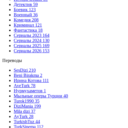
Детектив
59
Боевик
123
Военный
36
Комедия
208
Криминал
121
Фантастика
18
Сериалы 2023
164
Сериалы 2024
130
Сериалы 2025
169
Сериалы 2026
153
Переводы
SesDizi
210
Beni Birakma
2
Ирина Котова
111
AveTurk
78
Нурмухаметов
1
Мыльные оперы Турции
40
Turok1990
35
DiziMania
199
Mila dizi
37
AyTurk
28
TurkishTuz
44
TurkSinema
112