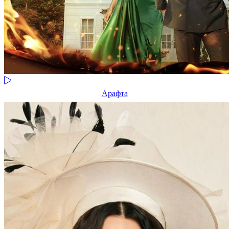
Арафта