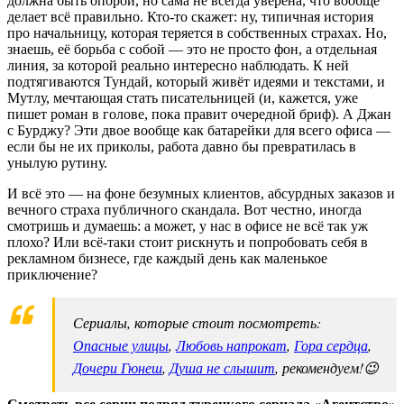
должна быть опорой, но сама не всегда уверена, что вообще
делает всё правильно. Кто-то скажет: ну, типичная история
про начальницу, которая теряется в собственных страхах. Но,
знаешь, её борьба с собой — это не просто фон, а отдельная
линия, за которой реально интересно наблюдать. К ней
подтягиваются Тундай, который живёт идеями и текстами, и
Мутлу, мечтающая стать писательницей (и, кажется, уже
пишет роман в голове, пока правит очередной бриф). А Джан
с Бурджу? Эти двое вообще как батарейки для всего офиса —
если бы не их приколы, работа давно бы превратилась в
унылую рутину.
И всё это — на фоне безумных клиентов, абсурдных заказов и
вечного страха публичного скандала. Вот честно, иногда
смотришь и думаешь: а может, у нас в офисе не всё так уж
плохо? Или всё-таки стоит рискнуть и попробовать себя в
рекламном бизнесе, где каждый день как маленькое
приключение?
Сериалы, которые стоит посмотреть:
Опасные улицы
,
Любовь напрокат
,
Гора сердца
,
Дочери Гюнеш
,
Душа не слышит
, рекомендуем!😉