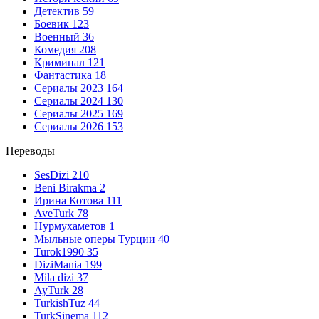
Детектив
59
Боевик
123
Военный
36
Комедия
208
Криминал
121
Фантастика
18
Сериалы 2023
164
Сериалы 2024
130
Сериалы 2025
169
Сериалы 2026
153
Переводы
SesDizi
210
Beni Birakma
2
Ирина Котова
111
AveTurk
78
Нурмухаметов
1
Мыльные оперы Турции
40
Turok1990
35
DiziMania
199
Mila dizi
37
AyTurk
28
TurkishTuz
44
TurkSinema
112