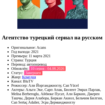
Агентство турецкий сериал на русском
Оригинальное:
Acans
Год выхода:
2021
Премьера:
11 марта 2021
Страна:
Турция
Перевод:
автоперевод
Обновлён:
10 серия - 04.08.2026
Статус:
Завершен
Жанр:
Комедия
Канал:
BluTV
Режиссер:
Али Йорганджиоглу, Can Yücel
Актеры:
Альги Эке, Сарп Апак, Бюлент Эмрах Парлак,
Melisa Berberoglu, Айбюке Пусат, Али Баркин, Джерен
Ташчы, Дерия Алабора, Биркан Акиол, Бельчим Билгин,
Can Sertaç Adalier, Эсра Дерманджиоглу