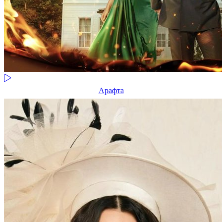
Арафта