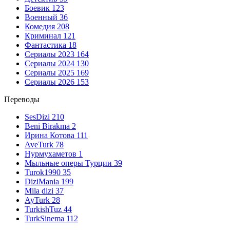
Боевик
123
Военный
36
Комедия
208
Криминал
121
Фантастика
18
Сериалы 2023
164
Сериалы 2024
130
Сериалы 2025
169
Сериалы 2026
153
Переводы
SesDizi
210
Beni Birakma
2
Ирина Котова
111
AveTurk
78
Нурмухаметов
1
Мыльные оперы Турции
39
Turok1990
35
DiziMania
199
Mila dizi
37
AyTurk
28
TurkishTuz
44
TurkSinema
112