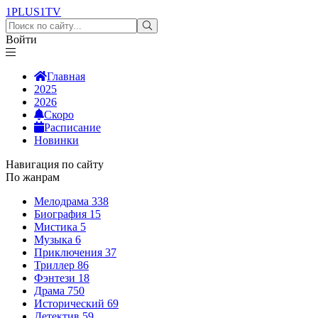
1PLUS1
TV
Войти
Главная
2025
2026
Скоро
Расписание
Новинки
Навигация по сайту
По жанрам
Мелодрама
338
Биография
15
Мистика
5
Музыка
6
Приключения
37
Триллер
86
Фэнтези
18
Драма
750
Исторический
69
Детектив
59